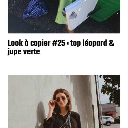
Look à copier #25 : top léopard &
jupe verte