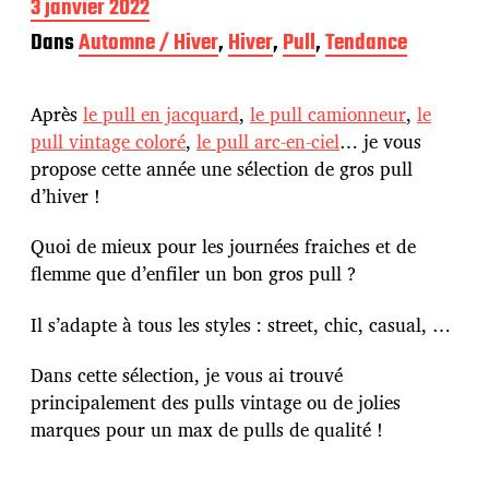
D
3 janvier 2022
a
Dans
Automne / Hiver
,
Hiver
,
Pull
,
Tendance
t
e
d
Après
le pull en jacquard
,
le pull camionneur
,
le
e
p
pull vintage coloré
,
le pull arc-en-ciel
… je vous
u
propose cette année une sélection de gros pull
b
d’hiver !
l
i
c
Quoi de mieux pour les journées fraiches et de
a
flemme que d’enfiler un bon gros pull ?
t
i
Il s’adapte à tous les styles : street, chic, casual, …
o
n
Dans cette sélection, je vous ai trouvé
principalement des pulls vintage ou de jolies
marques pour un max de pulls de qualité !