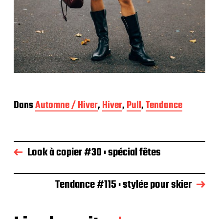
Dans
Automne / Hiver
,
Hiver
,
Pull
,
Tendance
Look à copier #30 : spécial fêtes
Tendance #115 : stylée pour skier