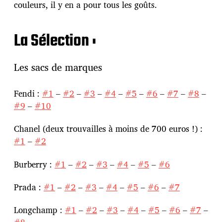
couleurs, il y en a pour tous les goûts.
La Sélection :
Les sacs de marques
Fendi :
#1
–
#2
–
#3
–
#4
–
#5
–
#6
–
#7
–
#8
–
#9
–
#10
Chanel (deux trouvailles à moins de 700 euros !) :
#1
–
#2
Burberry :
#1
–
#2
–
#3
–
#4
–
#5
–
#6
Prada :
#1
–
#2
–
#3
–
#4
–
#5
–
#6
–
#7
Longchamp :
#1
–
#2
–
#3
–
#4
–
#5
–
#6
–
#7
–