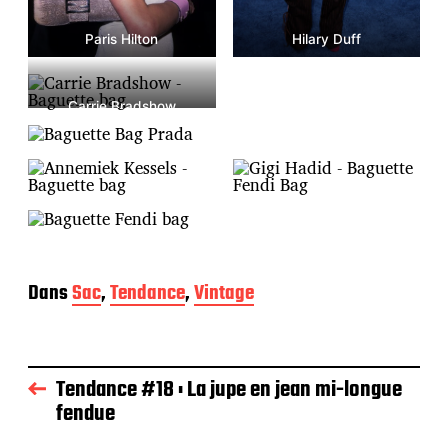
Paris Hilton
Hilary Duff
Carrie Bradshow
Dans
Sac
,
Tendance
,
Vintage
Tendance #18 : La jupe en jean mi-longue
fendue