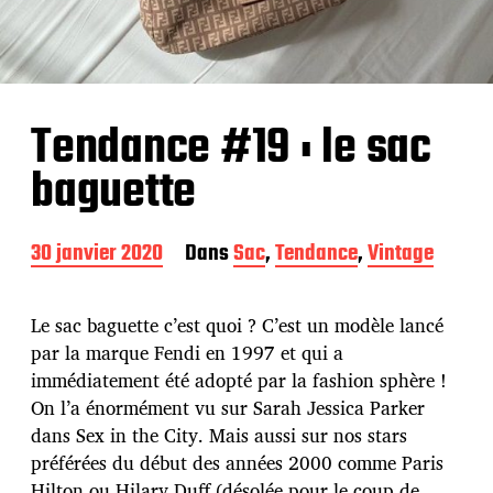
Tendance #19 : le sac
baguette
D
30 janvier 2020
Dans
Sac
,
Tendance
,
Vintage
a
t
e
Le sac baguette c’est quoi ? C’est un modèle lancé
d
par la marque Fendi en 1997 et qui a
e
immédiatement été adopté par la fashion sphère !
p
u
On l’a énormément vu sur Sarah Jessica Parker
b
dans Sex in the City. Mais aussi sur nos stars
l
préférées du début des années 2000 comme Paris
i
Hilton ou Hilary Duff (désolée pour le coup de