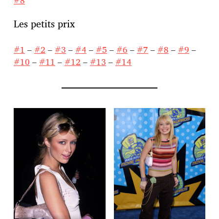
#8
Les petits prix
#1
–
#2
–
#3
–
#4
–
#5
–
#6
–
#7
–
#8
–
#9
–
#10
–
#11
–
#12
–
#13
–
#14