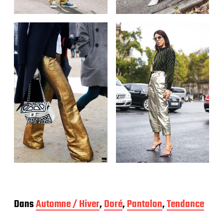
Dans
Automne / Hiver
,
Doré
,
Pantalon
,
Tendance