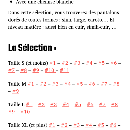
Avec une chemise blanche
Dans cette sélection, vous trouverez des pantalons
dorés de toutes formes : slim, large, carotte… Et
niveau matière : aussi bien en cuir, simili-cuir, …
La Sélection :
Taille S (et moins)
#1
–
#2
–
#3
–
#4
–
#5
–
#6
–
#7
–
#8
–
#9
–
#10
–
#11
Taille M
#1
–
#2
–
#3
–
#4
–
#5
–
#6
–
#7
–
#8
–
#9
Taille L
#1
–
#2
–
#3
–
#4
–
#5
–
#6
–
#7
–
#8
–
#9
–
#10
Taille XL (et plus)
#1
–
#2
–
#3
–
#4
–
#5
–
#6
–