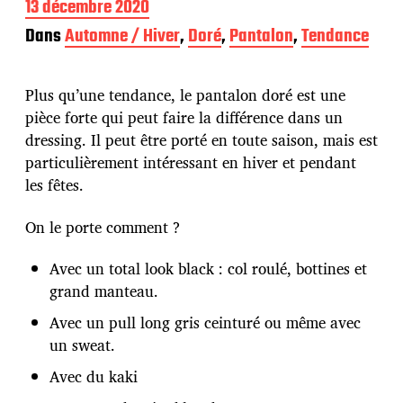
D
13 décembre 2020
a
Dans
Automne / Hiver
,
Doré
,
Pantalon
,
Tendance
t
e
d
Plus qu’une tendance, le pantalon doré est une
e
p
pièce forte qui peut faire la différence dans un
u
dressing. Il peut être porté en toute saison, mais est
b
particulièrement intéressant en hiver et pendant
l
les fêtes.
i
c
a
On le porte comment ?
t
i
Avec un total look black : col roulé, bottines et
o
grand manteau.
n
Avec un pull long gris ceinturé ou même avec
un sweat.
Avec du kaki