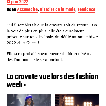
D
13 juin 2022
a
Dans
Accessoire
,
Histoire de la mode
,
Tendance
t
e
d
Oui il semblerait que la cravate soit de retour ! On
e
p
la voit de plus en plus, elle était quasiment
u
présente sur tous les looks du défilé automne hiver
b
2022 chez Gucci !
l
i
c
Elle sera probablement encore timide cet été mais
a
dès l’automne elle sera partout.
t
i
o
La cravate vue lors des fashion
n
week :